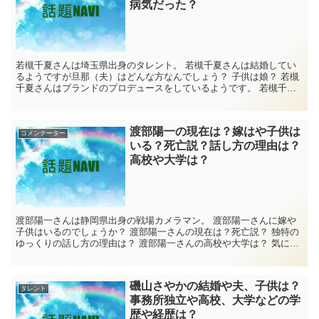
病気だった？
若槻千夏さんは埼玉県出身のタレント。 若槻千夏さんは結婚してい
るようですが旦那（夫）はどんな方なんでしょう？ 子供は娘？ 若槻
千夏さんはブランドのプロデュースをしているようです。 若槻千夏
さんは病気で療養していた？ 気になったので...
渡部陽一の現在は？嫁はや子供は
コメンテーター
いる？死亡説？話し方の理由は？
高校や大学は？
渡部陽一さんは静岡県出身の戦場カメラマン。 渡部陽一さんに嫁や
子供はいるのでしょうか？ 渡部陽一さんの現在は？死亡説？ 独特の
ゆっくりの話し方の理由は？ 渡部陽一さんの高校や大学は？ 気にな
ったので、渡部陽一さんについて調べてみま...
磯山さやかの結婚や夫、子供は？
タレント
事務所独立や高校、大学などの学
歴や経歴は？