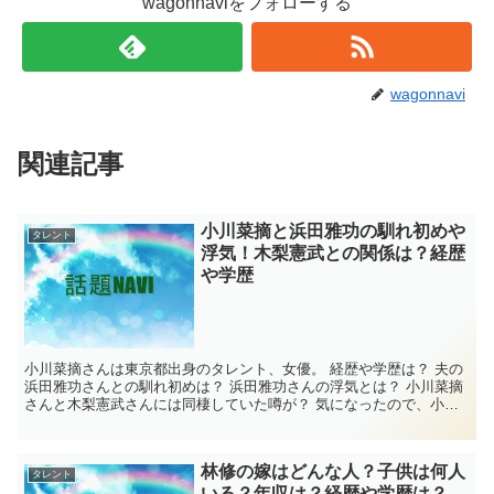
wagonnaviをフォローする
wagonnavi
関連記事
小川菜摘と浜田雅功の馴れ初めや
タレント
浮気！木梨憲武との関係は？経歴
や学歴
小川菜摘さんは東京都出身のタレント、女優。 経歴や学歴は？ 夫の
浜田雅功さんとの馴れ初めは？ 浜田雅功さんの浮気とは？ 小川菜摘
さんと木梨憲武さんには同棲していた噂が？ 気になったので、小川
菜摘さんについて調べてみました。 ...
林修の嫁はどんな人？子供は何人
タレント
いる？年収は？経歴や学歴は？