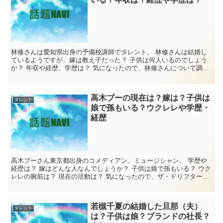
林修さんは愛知県出身の予備校講師でタレント。 林修さんは結婚し
ているようですが、嫁は教え子だった？ 子供は何人いるのでしょう
か？ 年収や経歴、学歴は？ 気になったので、林修さんについて調べ
てみました・ 林修の嫁はどんなひと？ ...
高木ブーの現在は？嫁は？子供は
タレント
娘で孫もいる？ウクレレや学歴・
経歴
高木ブーさん東京都出身のコメディアン、ミュージシャン。 学歴や
経歴は？ 嫁はどんな人なんでしょうか？ 子供は娘で孫もいる？ ウク
レレの腕前は？ 現在の活動は？ 気になったので、ザ・ドリフターズ
（ドリフ）メンバーの高木ブーさんにつ...
若槻千夏の結婚した旦那（夫）
タレント
は？子供は娘？ブランドの社長？