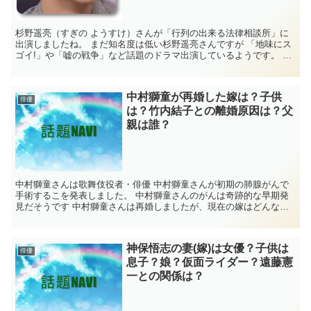
杉野遥亮（すぎの ようすけ）さんが「行列の出来る法律相談所」に
出演しましたね。 まだ知名度は低い杉野遥亮さんですが 「地味にス
ゴイ!」や「嘘の戦争」など話題のドラマ出演しているようです。 杉
野遥亮は事務所に入って、約１年で 受け...
中村獅童が再婚した嫁は？子供
俳優
は？竹内結子との離婚原因は？父
親は誰？
中村獅童さんは歌舞伎役者・俳優 中村獅童さんが初期の肺腺がんで
手術するこを発表しました。 中村獅童さんのがんは奇跡的な早期発
見だそうです 中村獅童さんは再婚しましたが、現在の嫁はどんな方
なんでしょう？ 子供はいるのでしょうか？ 中...
神保悟志の妻(嫁)は女優？子供は
俳優
息子？娘？仮面ライダー？遠藤憲
一との関係は？