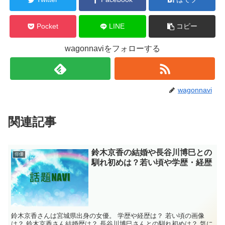
Pocket
LINE
コピー
wagonnaviをフォローする
wagonnavi
関連記事
鈴木京香の結婚や長谷川博巳との
俳優
馴れ初めは？若い頃や学歴・経歴
鈴木京香さんは宮城県出身の女優。 学歴や経歴は？ 若い頃の画像
は？ 鈴木京香さん結婚歴は？ 長谷川博巳さんとの馴れ初めは？ 気に