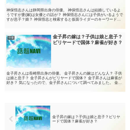
神保悟志さんは静岡県出身の俳優。 神保悟志さんは結婚しているよ
うですが妻(嫁)は女優との話が？ 神保悟志さんには子供がいるようで
すが息子？娘？ 神保悟志と検索すると仮面ライダーのキーワードが
出てくるのはなぜ？ 神保悟志さんと遠藤憲一...
金子昇の嫁は？子供は娘と息子？
俳優
ビリヤードで国体？麻雀が好き？
金子昇さんは長崎県出身の俳優。 金子昇さんの嫁はどんな人？ 子供
は娘と息子？ 金子昇さんがビリヤードで国体？ 金子昇さんは麻雀が
好き？ 気になったので、金子昇さんについて調べてみました。 金子
昇の嫁は？ 金子昇さんは2001年...
金子昇の嫁は？子供は娘と息子？ビリヤ
ードで国体？麻雀が好き？