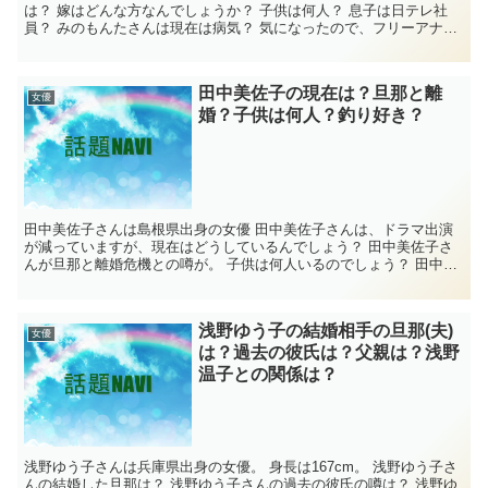
は？ 嫁はどんな方なんでしょうか？ 子供は何人？ 息子は日テレ社
員？ みのもんたさんは現在は病気？ 気になったので、フリーアナウ
ンサーのみのもんたさんを調べてみました。...
田中美佐子の現在は？旦那と離
女優
婚？子供は何人？釣り好き？
田中美佐子さんは島根県出身の女優 田中美佐子さんは、ドラマ出演
が減っていますが、現在はどうしているんでしょう？ 田中美佐子さ
んが旦那と離婚危機との噂が。 子供は何人いるのでしょう？ 田中美
佐子さんは釣り好きとの話も。 気になったの...
浅野ゆう子の結婚相手の旦那(夫)
女優
は？過去の彼氏は？父親は？浅野
温子との関係は？
浅野ゆう子さんは兵庫県出身の女優。 身長は167cm。 浅野ゆう子さ
んの結婚した旦那は？ 浅野ゆう子さんの過去の彼氏の噂は？ 浅野ゆ