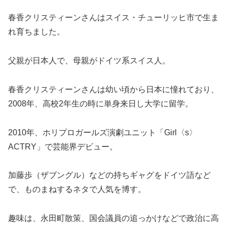
春香クリスティーンさんはスイス・チューリッヒ市で生ま
れ育ちました。
父親が日本人で、母親がドイツ系スイス人。
春香クリスティーンさんは幼い頃から日本に憧れており、
2008年、高校2年生の時に単身来日し大学に留学。
2010年、ホリプロガールズ演劇ユニット「Girl〈s〉
ACTRY」で芸能界デビュー。
加藤歩（ザブングル）などの持ちギャグをドイツ語など
で、ものまねするネタで人気を博す。
趣味は、永田町散策、国会議員の追っかけなどで政治に高