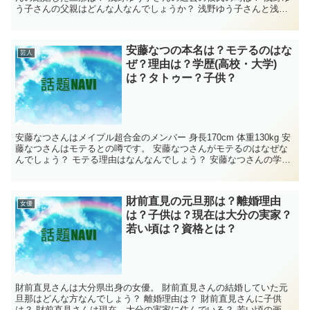
う子さんの父親はどんな人なんでしょうか？ 浅野ゆう子さんと浅野
温子さんはW浅野と呼ばれていたそうで...
安藤なつの本名は？モテるのはな
芸人
ぜ？理由は？学歴(高校・大学)
は？タトゥー？子供？
安藤なつさんはメイプル超合金のメンバー 身長170cm 体重130kg 安
藤なつさんはモテるとの噂です。 安藤なつさんがモテるのはなぜな
んでしょう？ モテる理由はなんなんでしょう？ 安藤なつさんの学歴
(高校・大学)は？ 安藤な...
財前直見の元旦那は？離婚理由
女優
は？子供は？現在は大分の実家？
若い頃は？資格とは？
財前直見さんは大分県出身の女優。 財前直見さんの結婚していた元
旦那はどんな方なんでしょう？ 離婚理由は？ 財前直見さんに子供
は？ 財前直見さんは現在、大分の実家に住んでいる？ 若い頃の画像