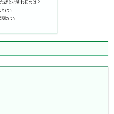
した嫁との馴れ初めは？
故とは？
の活動は？