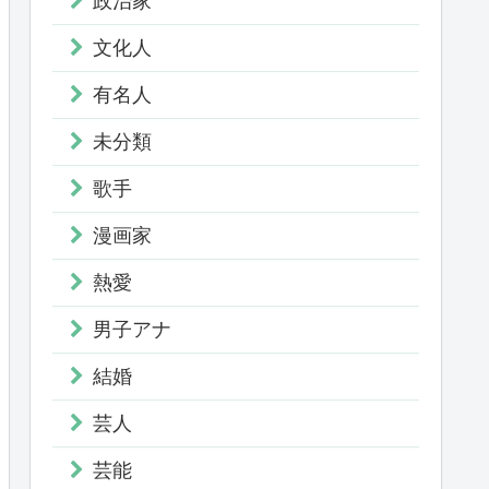
政治家
文化人
有名人
未分類
歌手
漫画家
熱愛
男子アナ
結婚
芸人
芸能