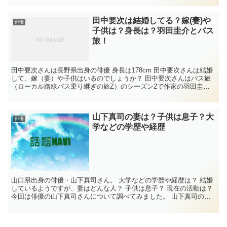
田中要次は結婚してる？嫁(妻)や
俳優
子供は？身長は？羽田圭介とバス
旅！
田中要次さんは長野県出身の俳優 身長は178cm 田中要次さんは結婚
して、嫁（妻）や子供はいるのでしょうか？ 田中要次さんはバス旅
（ローカル路線バス乗り継ぎの旅Z）のシーズン2で作家の羽田圭介
と旅をするようですね。 気になったので、...
山下真司の妻は？子供は息子？大
俳優
学などの学歴や経歴
山口県出身の俳優・山下真司さん。 大学などの学歴や経歴は？ 結婚
しているようですが、妻はどんな人？ 子供は息子？ 現在の活動は？
今回は俳優の山下真司さんについて調べてみました。 山下真司の学
歴・経歴 名前 山下真司 生年...