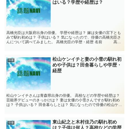
はいる？学歴や経歴は？
高橋光臣は大阪府出身の俳優。 学歴や経歴は？ 嫁は女優の宮下とも
みで馴れ初めは？ 子供はいる？ 気になったので、俳優の高橋光臣さ
んについて調べてみました。 高橋光臣の学歴・経歴 名前 高橋
光臣 生年月日 1982年3月10日...
松山ケンイチと妻の小雪の馴れ初
俳優
めや子供は？田舎暮らしや学歴・
経歴
松山ケンイチさんは青森県出身の俳優。 高校などの学歴や経歴は？
芸能界デビューのきっかけは？ 妻は女優の小雪さんですが馴れ初め
は？ 子供はいる？ 田舎暮らしとは？ 気になったので俳優の松山ケン
イチさんについて調べてみました。 ...
東山紀之と木村佳乃の馴れ初め
俳優
は？子供は何人？高校などの学歴