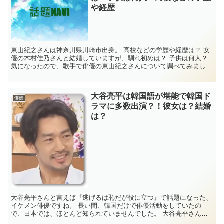
や経歴
東山紀之さんは神奈川県川崎市出身。 高校などの学歴や経歴は？ 女
優の木村佳乃さんと結婚していますが、馴れ初めは？ 子供は何人？
気になったので、歌手で俳優の東山紀之さんについて調べてみまし
た。 東山紀之の高校などの学歴・経歴 名...
大谷亮平は韓国語が堪能で韓国ド
俳優
ラマに多数出演？！彼女は？結婚
は？
大谷亮平さんと言えば『逃げるは恥だが役に立つ』で話題になった、
イケメン俳優ですね。 長い間、韓国だけで俳優活動をしていたの
で、日本では、ほとんど知られていませんでした。 大谷亮平さんは
韓国で、時代劇にも出演するほど、韓国語がペラペラ...