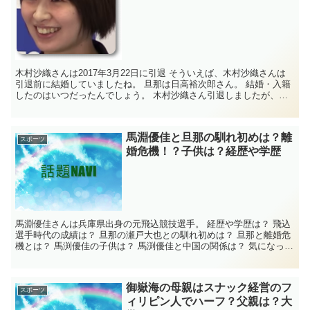
木村沙織さんは2017年3月22日に引退 そういえば、木村沙織さんは
引退前に結婚していましたね。 旦那は日高裕次郎さん。 結婚・入籍
したのはいつだったんでしょう。 木村沙織さん引退しましたが、引
退後の仕事は何かするんでしょうか。...
馬淵優佳と旦那の馴れ初めは？離
スポーツ
婚危機！？子供は？経歴や学歴
馬淵優佳さんは兵庫県出身の元飛込競技選手。 経歴や学歴は？ 飛込
選手時代の成績は？ 旦那の瀬戸大也との馴れ初めは？ 旦那と離婚危
機とは？ 馬渕優佳の子供は？ 馬渕優佳と中国の関係は？ 気になった
ので、元飛込競技選手の馬渕優佳さ...
御嶽海の母親はスナック経営のフ
スポーツ
ィリピン人でハーフ？父親は？大