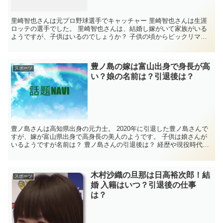
里崎智也さんは元プロ野球選手でキャッチャー 里崎智也さんは生涯
ロッテの選手でした。 里崎智也さんは、結婚し嫁がいて家族がいる
ようですが、子供はいるのでしょうか？ 子供の頃からビックリマン
が大好きだとの噂が。 里崎智也さんの生涯年俸は...
豊ノ島の嫁は富山出身で身長が高
スポーツ
い？娘の名前は？引退後は？
豊ノ島さんは高知県出身の元力士。 2020年に引退した豊ノ島さんで
すが、嫁が富山県出身で高身長の美人のようです。 子供は娘さんが
いるようですが名前は？ 豊ノ島さんの引退後は？ 経歴や現役時代の
成績は？ 気になったので、豊ノ島さんに...
木村沙織の旦那は日高裕次郎！結
スポーツ
婚 入籍はいつ？引退後の仕事
は？