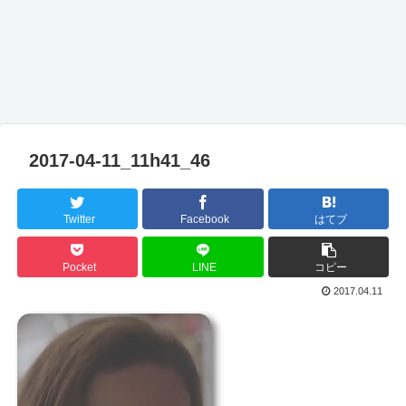
2017-04-11_11h41_46
Twitter
Facebook
はてブ
Pocket
LINE
コピー
2017.04.11