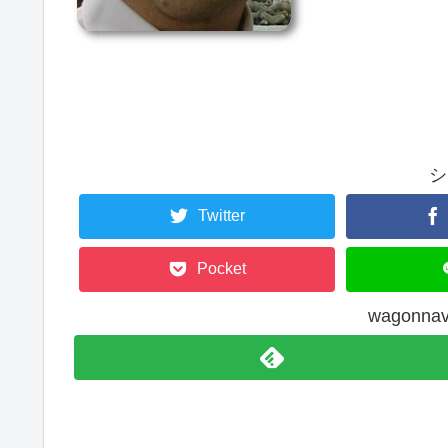
シ
Twitter
Pocket
wagonn