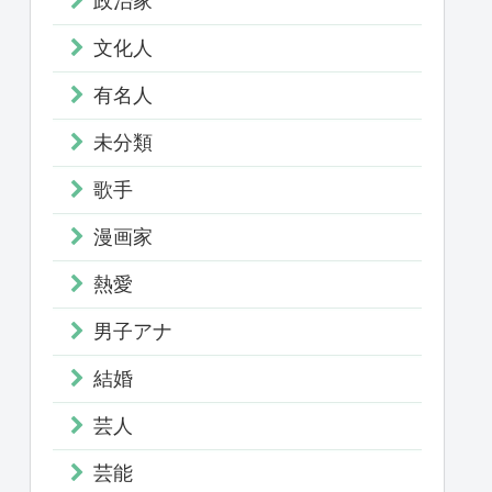
政治家
文化人
有名人
未分類
歌手
漫画家
熱愛
男子アナ
結婚
芸人
芸能