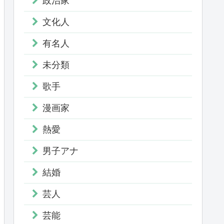
政治家
文化人
有名人
未分類
歌手
漫画家
熱愛
男子アナ
結婚
芸人
芸能