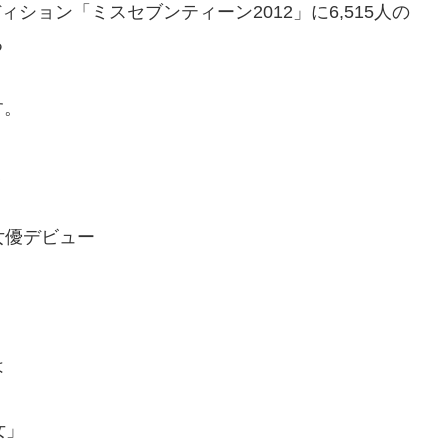
ーディション「ミスセブンティーン2012」に6,515人の
る
す。
業
女優デビュー
は
女」