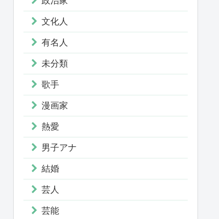
政治家
文化人
有名人
未分類
歌手
漫画家
熱愛
男子アナ
結婚
芸人
芸能