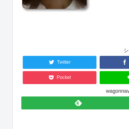
シ
Twitter
Pocket
wagonn