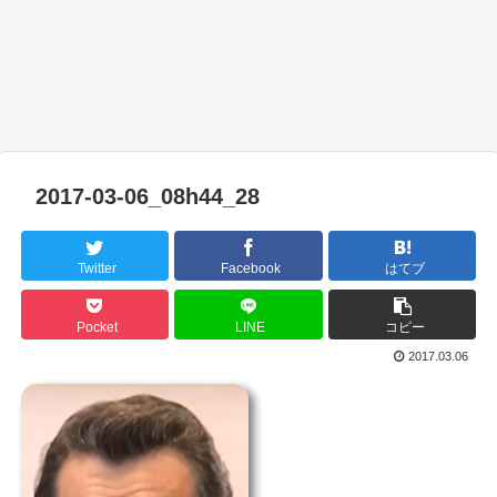
2017-03-06_08h44_28
Twitter
Facebook
はてブ
Pocket
LINE
コピー
2017.03.06