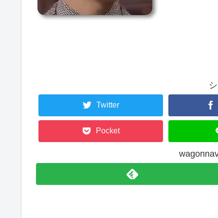
シ
Twitter
Pocket
wagonn