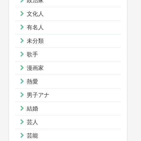
政治家
文化人
有名人
未分類
歌手
漫画家
熱愛
男子アナ
結婚
芸人
芸能