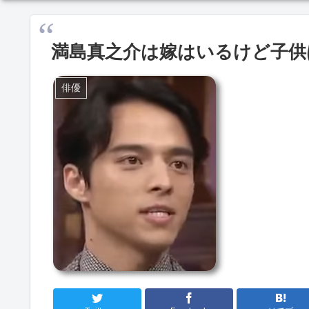
満島真之介は嫁はいるけど子供
俳優