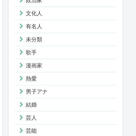
政治家
文化人
有名人
未分類
歌手
漫画家
熱愛
男子アナ
結婚
芸人
芸能