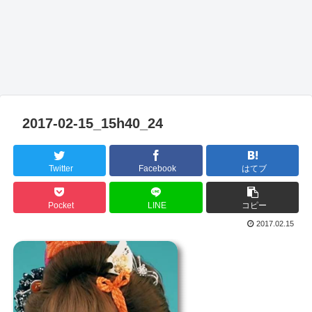
2017-02-15_15h40_24
Twitter
Facebook
はてブ
Pocket
LINE
コピー
2017.02.15