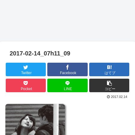
2017-02-14_07h11_09
Twitter
Facebook
はてブ
Pocket
LINE
コピー
2017.02.14