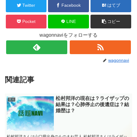
Twitter
Facebook
はてブ
Pocket
LINE
コピー
wagonnaviをフォローする
wagonnavi
関連記事
松村邦洋の現在は？ライザップの
芸人
結果は？心肺停止の後遺症は？結
婚歴は？
松村邦洋さんは山口県出身のものまね芸人 松村邦洋さんはライザッ