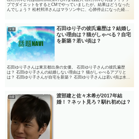
プでダイエットをするとCMでやっていましたが。結果はどうなった
んでしょう？ 松村邦洋さんはマラソン中に、心肺停止になった経験
がありますが、後遺症はないのでしょうか？ 松村邦...
石田ゆり子の彼氏遍歴は？結婚し
女優
ない理由は？猫がしゃべる？自宅
を新築？若い頃は？
石田ゆり子さんは東京都出身の女優。 石田ゆり子さんの彼氏遍歴
は？ 石田ゆり子さんの結婚しない理由は？ 猫がしゃべるアプリと
は？ 石田ゆり子さんが自宅を新築？ 石田ゆり子さんは若い頃は水泳
選手だった？ 気になったので、石田ゆり子さ...
渡部建と佐々木希が2017年結
熱愛
婚！？ネット見ろ？馴れ初めは？