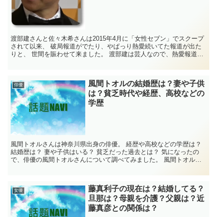
渡部建さんと佐々木希さんは2015年4月に「女性セブン」でスクープ
されて以来、 破局報道がでたり、やぱっり熱愛続いてた報道が出た
りと、 世間を賑わせて来ました。 渡部建は芸人なので、熱愛報道が
出るたびに番組で、他の芸人にいじられた...
風間トオルの結婚歴は？妻や子供
俳優
は？貧乏時代や経歴、高校などの
学歴
風間トオルさんは神奈川県出身の俳優。 経歴や高校などの学歴は？
結婚歴は？ 妻や子供はいる？ 貧乏だった過去とは？ 気になったの
で、俳優の風間トオルさんについて調べてみました。 風間トオルの
経歴・高校などの学歴 名前 風間...
藤真利子の現在は？結婚してる？
女優
旦那は？母親を介護？父親は？近
藤真彦との関係は？