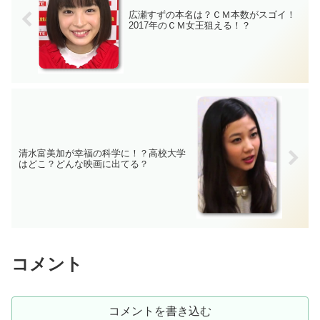
広瀬すずの本名は？ＣＭ本数がスゴイ！
2017年のＣＭ女王狙える！？
清水富美加が幸福の科学に！？高校大学
はどこ？どんな映画に出てる？
コメント
コメントを書き込む