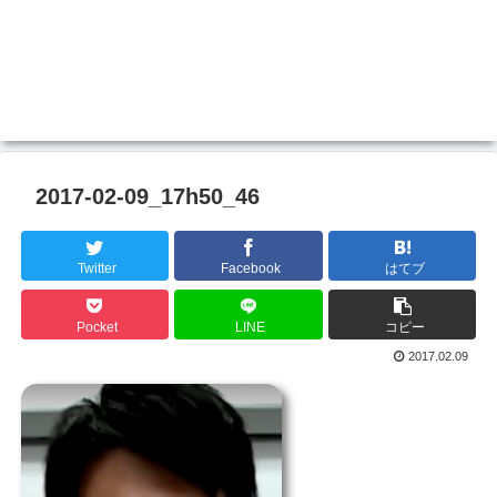
2017-02-09_17h50_46
Twitter
Facebook
はてブ
Pocket
LINE
コピー
2017.02.09