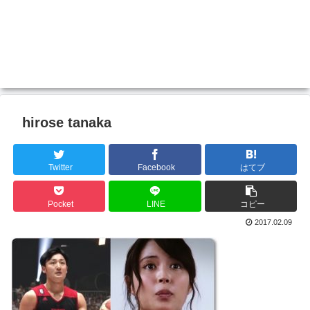
hirose tanaka
Twitter
Facebook
はてブ
Pocket
LINE
コピー
2017.02.09