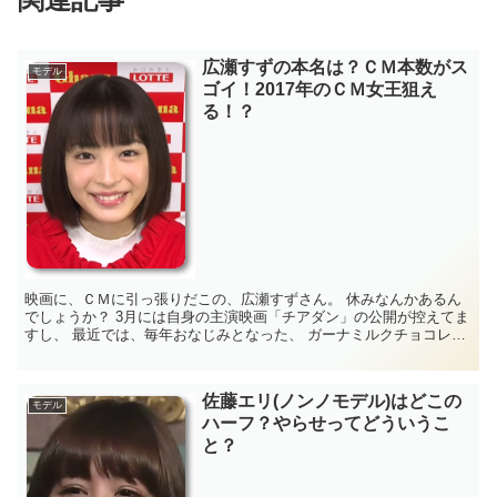
広瀬すずの本名は？ＣＭ本数がス
モデル
ゴイ！2017年のＣＭ女王狙え
る！？
映画に、ＣＭに引っ張りだこの、広瀬すずさん。 休みなんかあるん
でしょうか？ 3月には自身の主演映画「チアダン」の公開が控えてま
すし、 最近では、毎年おなじみとなった、 ガーナミルクチョコレー
トのバレンタインイベントにも出演してま...
佐藤エリ(ノンノモデル)はどこの
モデル
ハーフ？やらせってどういうこ
と？