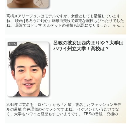
高橋メアリージュンはモデルですが、女優としても活躍しています
ね。 映画 [るろうに剣心」駒形由美役で妖艶な演技もぴったりでした
ね。 最近ではドラマ カルテットの演技も話題になりました。 そん
な、高橋メアリージュンさんは、潰瘍性大腸...
呂敏の彼女は西内まりや？大学は
モデル
ハワイ州立大学！高校は？
2016年に芸名を「ロビン」から「呂敏」改名したファッションモデ
ルの呂敏 向井理似のイケメンですよね。 イケメンというだけでな
く、大学もハワイと経歴もすごいようです。 TBSの番組「究極の男
は誰だ!?最強スポーツ男子頂上決戦」では...