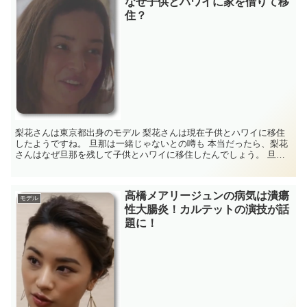
なぜ子供とハワイに家を借りて移
住？
梨花さんは東京都出身のモデル 梨花さんは現在子供とハワイに移住
したようですね。 旦那は一緒じゃないとの噂も 本当だったら、梨花
さんはなぜ旦那を残して子供とハワイに移住したんでしょう。 旦那
の仕事の関係でしょうか。 旦那の仕事は...
高橋メアリージュンの病気は潰瘍
モデル
性大腸炎！カルテットの演技が話
題に！