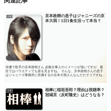
関連記事
京本政樹の息子はジャニーズの京
俳優
本大我！1日1食生活って本当？
俳優で歌手の京本政樹さん 必殺仕事人のイメージが強いですが、最
近ではバラエティでも姿を見ますね。 そんな、京本政樹さんの息子
はジャニーズ事務所に所属するの京本大我さんなんだだそうですね。
やはり、イケメンの息子はイケメンのようです...
相棒に稲垣吾郎？理由は視聴率？
俳優
冠城亘（反町隆史）はどうなる？