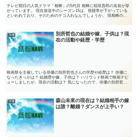
テレビ朝日の人気ドラマ「相棒」の5代目 相棒に稲垣吾郎の名前が挙
がっています。 現在放送中のシーズン15は、視聴率が下がっている
といわれており、そのためのテコ入れなんでしょうか。 現相棒の冠
城亘（反町隆史）はどうどうなってしまうので...
別所哲也の結婚や嫁、子供は？現
俳優
在の活動や経歴・学歴
映画祭を主催している俳優の別所哲也さんの学歴や経歴は？ 俳優に
なったきっかは？ 結婚歴や嫁、子供は？ ハリウッド映画で映画デビ
ューしましたが、現在の活動は？ 気になったので、俳優の別所哲也
さんについて調べてみました。 別所哲也の...
森山未來の現在は？結婚相手の嫁
俳優
は誰？離婚？ダンスが上手い？