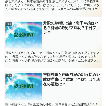
森山未來さんは兵庫県出身の俳優 森山未來さんは2016年に事務所を
独立したようですね。 現在はどうしているのでしょう。 森山未来さ
んに離婚の噂があるようですが、森山未來さんの結婚相手の嫁はどん
な方なんでしょう？ 森山未來さんはダンス...
升毅の嫁(妻)は誰？息子や娘はい
俳優
る？料理の腕がプロ級？中日ファ
ン？
升毅さんは名バイプレーヤー 升毅さんの年齢は61歳 若く見えますよ
ね。 升毅さんの嫁は誰なんでしょう？ 息子や娘はいるのでしょう
か？ 升毅さんの料理の腕がプロ級との話が。 升毅さんは中日ファン
なんだとか。 気になったので、升毅...
吉岡秀隆と内田有紀の馴れ初めや
俳優
離婚理由は？結婚（再婚）は？現
在の活動は？
吉岡秀隆さんは埼玉県出身の俳優。 吉岡秀隆さんは内田有紀さんと