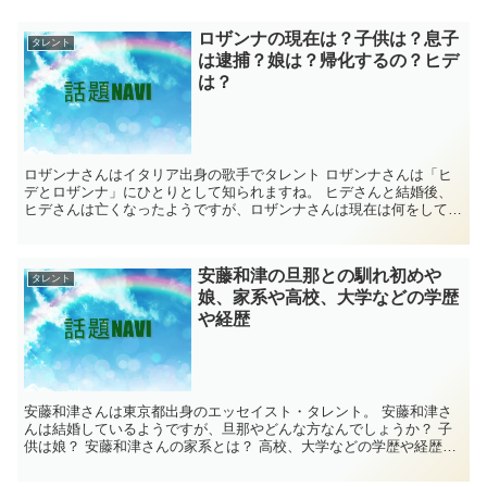
ロザンナの現在は？子供は？息子
タレント
は逮捕？娘は？帰化するの？ヒデ
は？
ロザンナさんはイタリア出身の歌手でタレント ロザンナさんは「ヒ
デとロザンナ」にひとりとして知られますね。 ヒデさんと結婚後、
ヒデさんは亡くなったようですが、ロザンナさんは現在は何をしてい
るのでしょう？ 子供は息子と娘がいるようですが、...
安藤和津の旦那との馴れ初めや
タレント
娘、家系や高校、大学などの学歴
や経歴
安藤和津さんは東京都出身のエッセイスト・タレント。 安藤和津さ
んは結婚しているようですが、旦那やどんな方なんでしょうか？ 子
供は娘？ 安藤和津さんの家系とは？ 高校、大学などの学歴や経歴
は？ 気になったので、安藤和津さんについて調...