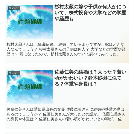
杉村太蔵の嫁や子供が何人かにつ
タレント
いて、株式投資や大学などの学歴
や経歴も
杉村太蔵さんは元衆議院銀。 結婚しているようですが、嫁はどんな
人なんでしょう？ 杉村太蔵さんの子供は何人？ 大学などの学歴や経
歴は？ 気になったので、杉村太蔵さんのついて調べてみました。 杉
村太蔵の嫁は？子供は何人？ 杉村太蔵さ...
佐藤仁美の結婚は？太った？若い
タレント
頃がかわいい？鈴木砂羽に似て
る？体重や身長は？
佐藤仁美さんは愛知県出身の女優 佐藤仁美さんに結婚や熱愛の噂は
あるのでしょうか？ 佐藤仁美さんが太ったとの話が。 佐藤仁美さん
の身長や体重は？ 佐藤仁美さんの若い頃がかわいいとの噂が。 佐藤
仁美さんが鈴木砂羽さんに似ているとネット...