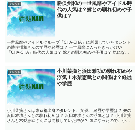
勝俣州和の一世風靡やアイドル時
タレント
代の人気は？嫁との馴れ初めや子
供は？
一世風靡やアイドルグループ「CHA-CHA」に所属していたタレント
の勝俣州和さんの学歴や経歴は？ 一世風靡に入ったきっかけや
「CHA-CHA」時代の人気は？ 嫁との馴れ初めや子供は？ 気になっ
たので、タレントの勝俣州和さんについてい調...
小川菜摘と浜田雅功の馴れ初めや
タレント
浮気！木梨憲武との関係は？経歴
や学歴
小川菜摘さんは東京都出身のタレント、女優。 経歴や学歴は？ 夫の
浜田雅功さんとの馴れ初めは？ 浜田雅功さんの浮気とは？ 小川菜摘
さんと木梨憲武さんには同棲していた噂が？ 気になったので、小川
菜摘さんについて調べてみました。 ...