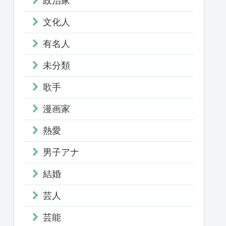
政治家
文化人
有名人
未分類
歌手
漫画家
熱愛
男子アナ
結婚
芸人
芸能