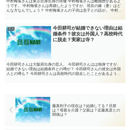
中村梅雀さんは東京出身出身の俳優 中村梅雀さんは離婚歴があるよ
うです。 中村梅雀さんは再婚したようですが、現在の嫁（妻）はど
んな方なんでしょう？ 中村梅雀さんの子供は息子との話が。 中村梅
雀さんの父親は歌舞伎役者のようですが、どんな...
今田耕司が結婚できない理由は結
芸人
婚条件？彼女は外国人？高校時代
に脱走？実家は寺？
今田耕司さんは大阪府出身の芸人。 今田耕司さんはは独身ですが、
結婚できない理由は結婚条件との噂が？ 今田耕司さんの彼女は外国
人との噂も？ 今田耕司さんは高校時代の脱走したことがあるようで
す。 今田耕司さんの実家は寺？ 気になったの...
藤真利子の現在は？結婚してる？旦那
は？母親を介護？父親は？近藤真彦との
関係は？