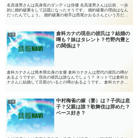
名高達男さんは高身長のダンディは俳優 名高達男さんは以前、一歩
的に婚約破棄をして話題になったそうです。 婚約破棄の理由はなん
だったんでしょう。 婚約破棄の相手は西尾かおるさんという方だそ
うですが、現在は引退しているそうです。 名...
倉科カナの現在の彼氏は？結婚の
女優
噂も？妹はタレント？竹野内豊と
の関係は？
倉科カナさんは熊本県出身の女優 倉科カナさんは歴代の彼氏の噂が
あるようですが、現在の彼氏は誰なんでしょう？ ネットでは倉科カ
ナさんに結婚して旦那がいるとの噂があるようです。 倉科カナさん
の妹もタレントをしているとの話しも。 倉科カナ...
中村梅雀の嫁（妻）は？子供は息
俳優
子？父親は誰？歌舞伎は辞めた？
ベース好き？