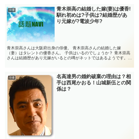
青木崇高の結婚した嫁(妻)は優香!
俳優
馴れ初めは?子供は?結婚歴があ
り元嫁が?電波少年?
青木崇高さんは大阪府出身の俳優。 青木崇高さんの結婚した嫁
（妻）はタレントの優香さん。 子供はいるのでしょうか？ 青木崇高
さんは結婚歴があり元嫁がいるとの噂がネットではあるようです。
青木崇高さんは電波少年と関係があるとの噂が？ ...
名高達男の婚約破棄の理由は？相
俳優
手は西尾かおる！山城新伍との関
係は？