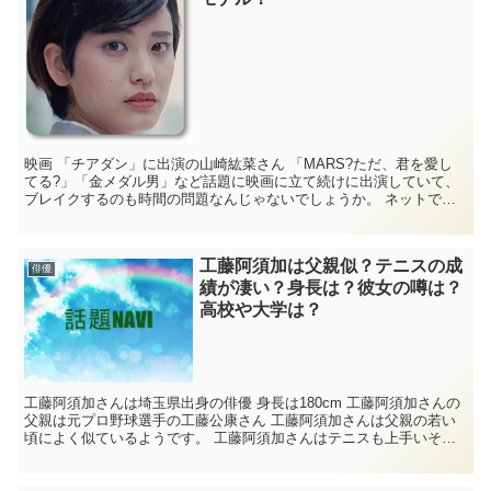
映画 「チアダン」に出演の山崎紘菜さん 「MARS?ただ、君を愛し
てる?」「金メダル男」など話題に映画に立て続けに出演していて、
ブレイクするのも時間の問題なんじゃないでしょうか。 ネットでは
山崎紘菜さんの大学などが気になっているよう...
工藤阿須加は父親似？テニスの成
俳優
績が凄い？身長は？彼女の噂は？
高校や大学は？
工藤阿須加さんは埼玉県出身の俳優 身長は180cm 工藤阿須加さんの
父親は元プロ野球選手の工藤公康さん 工藤阿須加さんは父親の若い
頃によく似ているようです。 工藤阿須加さんはテニスも上手いそう
で、学生時代のテニスの成績が凄いとの話も...