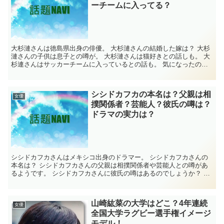
ーチームに入ってる？
大杉漣さんは徳島県出身の俳優。 大杉漣さんの結婚した嫁は？ 大杉
漣さんの子供は息子との噂が。 大杉漣さんは猫好きとの話しも。 大
杉連さんはサッカーチームに入っているとの話も。 気になったの
で、大杉漣さんについて調べてみました。 ...
シシドカフカの本名は？父親は相
女優
撲関係者？芸能人？彼氏の噂は？
ドラマの実力は？
シシドカフカさんはメキシコ出身のドラマー。 シシドカフカさんの
本名は？ シシドカフカさんの父親は相撲関係者や芸能人との噂があ
るようです。 シシドカフカさんに彼氏の噂はあるのでしょうか？ シ
シドカフカさんのドラマの実力は？ 気になっ...
山崎紘菜の大学はどこ？4年連続
女優
全国大学ラグビー選手権イメージ
モデル！