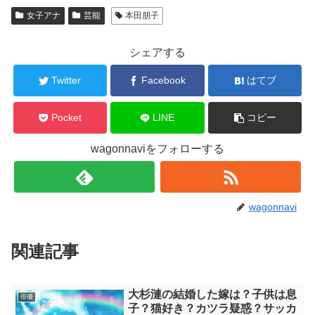
女子アナ
芸能
本田朋子
シェアする
Twitter
Facebook
はてブ
Pocket
LINE
コピー
wagonnaviをフォローする
wagonnavi
関連記事
大杉漣の結婚した嫁は？子供は息
俳優
子？猫好き？カツラ疑惑？サッカ