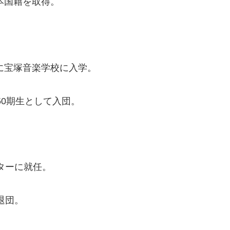
本国籍を取得。
年に宝塚音楽学校に入学。
50期生として入団。
スターに就任。
退団。