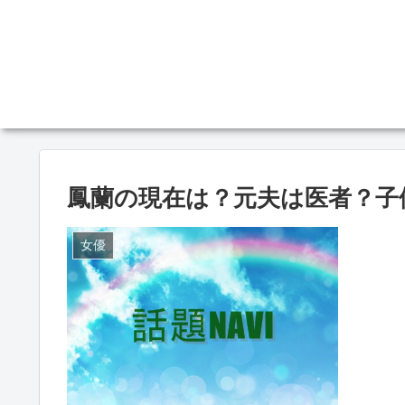
鳳蘭の現在は？元夫は医者？子
女優