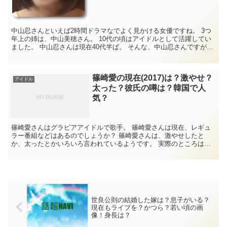
中山忍さんといえば2時間ドラマなでよく見かける女優ですね。 3つ
年上の姉は、中山美穂さん。 10代の頃はアイドルとして活躍してい
ました。 中山忍さんは現在40代半ば。 そんな、中山忍さんですが、
結婚しているんでしょうか。 姉の...
篠崎愛の現在(2017)は？激やせ？
アイドル
太った？彼氏の噂は？韓国で人
気？
篠崎愛さんはグラビアアイドルで歌手。 篠崎愛さんは現在、レギュ
ラー番組などはあるのでしょうか？ 篠崎愛さんは、激やせしたと
か、太ったとかいろいろ言われているようです。 実際のところはど
うなんでしょう？ 篠崎愛さんに彼氏の噂はあるので...
世良公則の結婚した嫁は？息子がいる？
現在もライブを？かつら？若い頃の画
像！身長は？