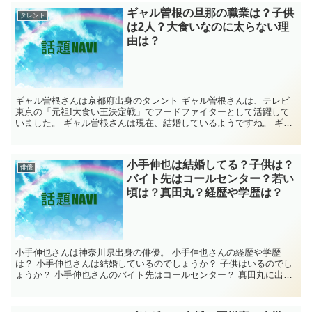
ギャル曽根の旦那の職業は？子供
タレント
は2人？大食いなのに太らない理
由は？
ギャル曽根さんは京都府出身のタレント ギャル曽根さんは、テレビ
東京の「元祖!大食い王決定戦」でフードファイターとして活躍して
いました。 ギャル曽根さんは現在、結婚しているようですね。 ギャ
ル曽根さんの旦那の職業は、何なんでしょう？ ...
小手伸也は結婚してる？子供は？
俳優
バイト先はコールセンター？若い
頃は？真田丸？経歴や学歴は？
小手伸也さんは神奈川県出身の俳優。 小手伸也さんの経歴や学歴
は？ 小手伸也さんは結婚しているのでしょうか？ 子供はいるのでし
ょうか？ 小手伸也さんのバイト先はコールセンター？ 真田丸に出演
していた？ 小手伸也さんの若い頃の画像は...